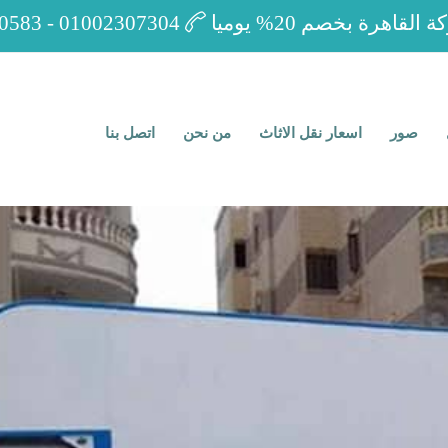
لقاهرة بخصم 20% يوميا
0583 - 01002307304
صور
اسعار نقل الاثاث
من نحن
اتصل بنا