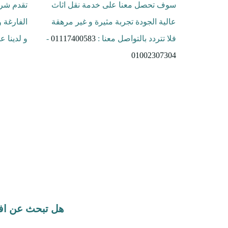
سوف تحصل معنا على خدمة نقل اثاث
تقدم شرك
عالية الجودة تجربة مثيرة و غير مرهقة
الفارغة 
فلا تتردد بالتواصل معنا :
01117400583
-
و لدينا 
01002307304
هل تبحث عن اف