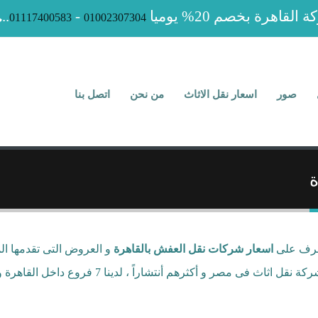
لقاهرة بخصم 20% يوميا
-
..
01117400583
01002307304
صور
اسعار نقل الاثاث
من نحن
اتصل بنا
ة
لتعرف على
اسعار شركات نقل العفش بالقاهرة
و العروض التى تقدمها ال
لإحدى الخدمات التى توفرها لك شركة القاهرة افضل 